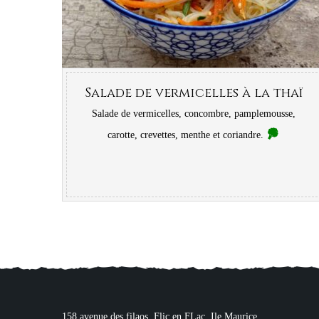
Salade de vermicelles à la thaï
Salade de vermicelles, concombre, pamplemousse,
carotte, crevettes, menthe et coriandre.
158 avenue des filaos, Flic en FLac. Ile Maurice